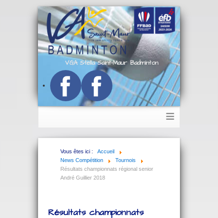
VGA Stella Saint-Maur Badminton
≡
Vous êtes ici :
Accueil
News Compétition
Tournois
Résultats championnats régional senior
André Guillier 2018
Résultats championnats