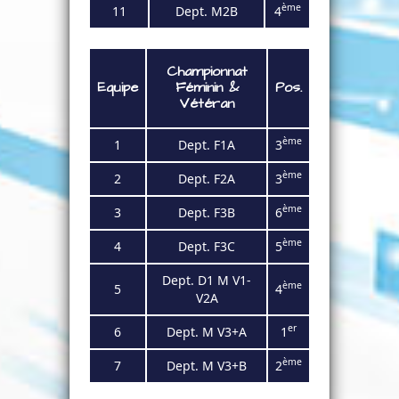
ème
11
Dept. M2B
4
Championnat
Equipe
Féminin
&
Pos.
Vétéran
ème
1
Dept. F1
A
3
ème
2
Dept. F2
A
3
ème
3
Dept. F3
B
6
ème
4
Dept.
F3C
5
Dept. D1 M V1-
ème
5
4
V2A
er
6
Dept. M V3+A
1
ème
7
Dept. M V3+B
2