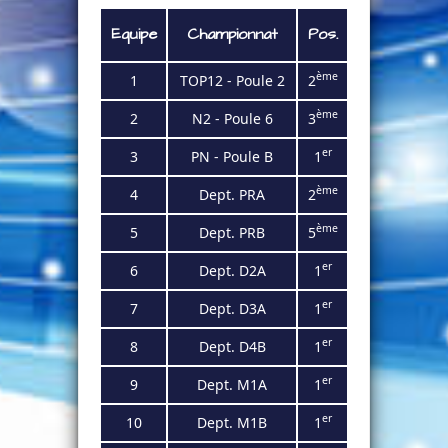
Equipe
Championnat
Pos.
ème
1
TOP12 - Poule 2
2
ème
2
N2 - Poule 6
3
er
3
PN - Poule B
1
ème
4
Dept. PRA
2
ème
5
Dept. PRB
5
er
6
Dept. D2A
1
er
7
Dept. D3A
1
er
8
Dept. D4B
1
er
9
Dept. M1A
1
er
10
Dept. M1B
1