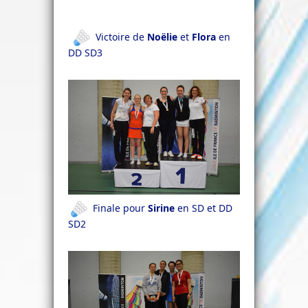
Victoire de
Noëlie
et
Flora
en
DD SD3
Finale pour
Sirine
en SD et DD
SD2