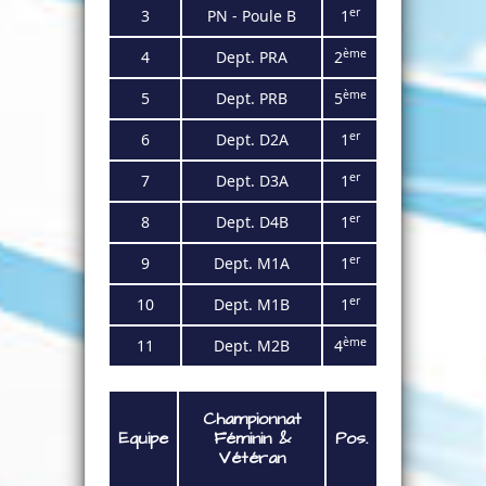
er
3
PN - Poule B
1
ème
4
Dept. PRA
2
ème
5
Dept. PRB
5
er
6
Dept. D2A
1
er
7
Dept. D3A
1
er
8
Dept. D4B
1
er
9
Dept. M1A
1
er
10
Dept. M1B
1
ème
11
Dept. M2B
4
Championnat
Equipe
Féminin
&
Pos.
Vétéran