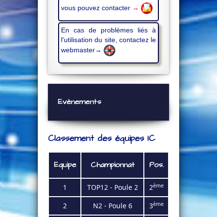
vous pouvez contacter
→
En cas de problèmes liés à
l'utilisation du site, contactez le
webmaster→
Evènements
Classement des équipes IC
Equipe
Championnat
Pos.
ème
1
TOP12 - Poule 2
2
ème
2
N2 - Poule 6
3