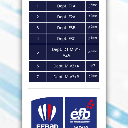
ème
1
Dept. F1
A
3
ème
2
Dept. F2
A
3
ème
3
Dept. F3
B
6
ème
4
Dept.
F3C
5
Dept. D1 M V1-
ème
5
4
V2A
er
6
Dept. M V3+A
1
ème
7
Dept. M V3+B
2