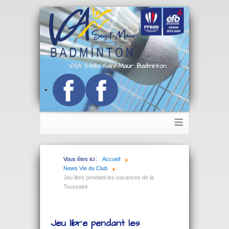
VGA Stella Saint-Maur Badminton
≡
Vous êtes ici :
Accueil
News Vie du Club
Jeu libre pendant les vacances de la
Toussaint
Jeu libre pendant les