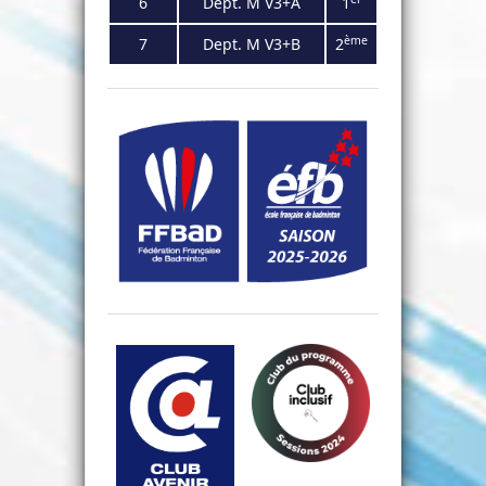
6
Dept. M V3+A
1
ème
7
Dept. M V3+B
2