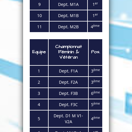
er
9
Dept. M1A
1
er
10
Dept. M1B
1
ème
11
Dept. M2B
4
Championnat
Equipe
Féminin
&
Pos.
Vétéran
ème
1
Dept. F1
A
3
ème
2
Dept. F2
A
3
ème
3
Dept. F3
B
6
ème
4
Dept.
F3C
5
Dept. D1 M V1-
ème
5
4
V2A
er