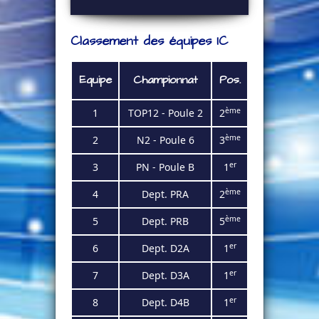
Classement des équipes IC
Equipe
Championnat
Pos.
ème
1
TOP12 - Poule 2
2
ème
2
N2 - Poule 6
3
er
3
PN - Poule B
1
ème
4
Dept. PRA
2
ème
5
Dept. PRB
5
er
6
Dept. D2A
1
er
7
Dept. D3A
1
er
8
Dept. D4B
1