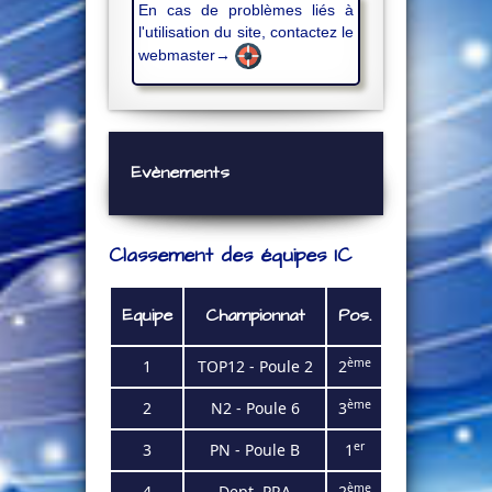
En cas de problèmes liés à
l'utilisation du site, contactez le
webmaster→
Evènements
Classement des équipes IC
Equipe
Championnat
Pos.
ème
1
TOP12 - Poule 2
2
ème
2
N2 - Poule 6
3
er
3
PN - Poule B
1
ème
4
Dept. PRA
2