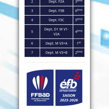
ème
2
Dept. F2
A
3
ème
3
Dept. F3
B
6
ème
4
Dept.
F3C
5
Dept. D1 M V1-
ème
5
4
V2A
er
6
Dept. M V3+A
1
ème
7
Dept. M V3+B
2