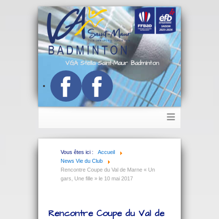
VGA Stella Saint-Maur Badminton
≡
Vous êtes ici :
Accueil
News Vie du Club
Rencontre Coupe du Val de Marne « Un
gars, Une fille » le 10 mai 2017
Rencontre Coupe du Val de