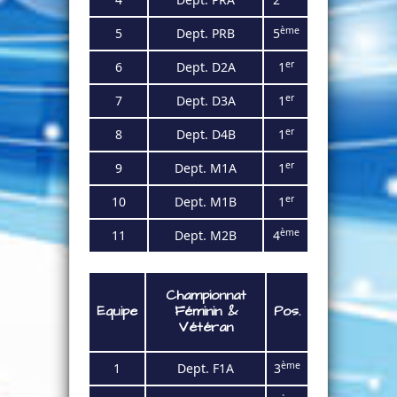
ème
5
Dept. PRB
5
er
6
Dept. D2A
1
er
7
Dept. D3A
1
er
8
Dept. D4B
1
er
9
Dept. M1A
1
er
10
Dept. M1B
1
ème
11
Dept. M2B
4
Championnat
Equipe
Féminin
&
Pos.
Vétéran
ème
1
Dept. F1
A
3