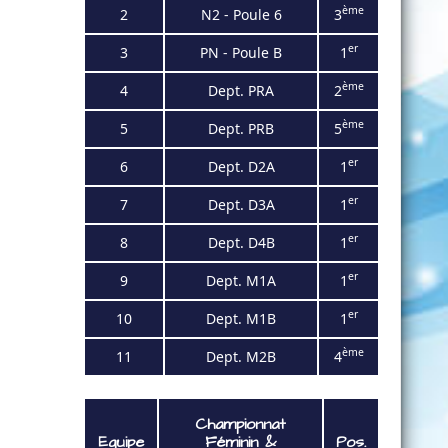
ème
2
N2 - Poule 6
3
er
3
PN - Poule B
1
ème
4
Dept. PRA
2
ème
5
Dept. PRB
5
er
6
Dept. D2A
1
er
7
Dept. D3A
1
er
8
Dept. D4B
1
er
9
Dept. M1A
1
er
10
Dept. M1B
1
ème
11
Dept. M2B
4
Championnat
Equipe
Féminin
&
Pos.