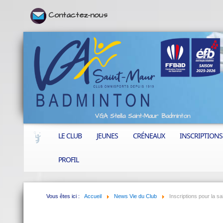
Contactez-nous
VGA Stella Saint-Maur Badminton
LE CLUB
JEUNES
CRÉNEAUX
INSCRIPTIONS
PROFIL
Vous êtes ici :
Accueil
News Vie du Club
Inscriptions pour la 