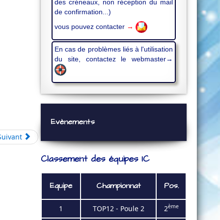
des créneaux, non réception du mail
de confirmation...)
vous pouvez contacter
→
En cas de problèmes liés à l'utilisation
du site, contactez le webmaster→
Evènements
Suivant
Classement des équipes IC
Equipe
Championnat
Pos.
ème
1
TOP12 - Poule 2
2