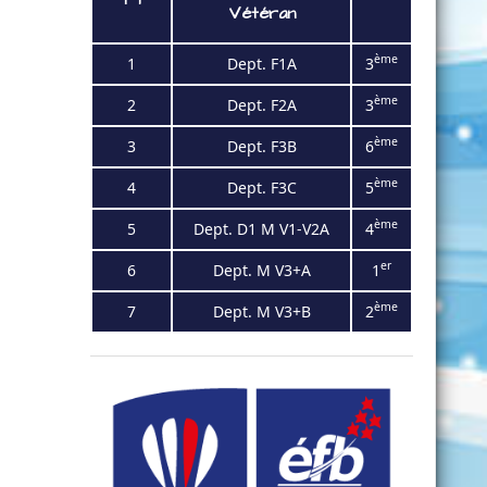
Vétéran
ème
1
Dept. F1
A
3
ème
2
Dept. F2
A
3
ème
3
Dept. F3
B
6
ème
4
Dept.
F3C
5
ème
5
Dept. D1 M V1-V2A
4
er
6
Dept. M V3+A
1
ème
7
Dept. M V3+B
2