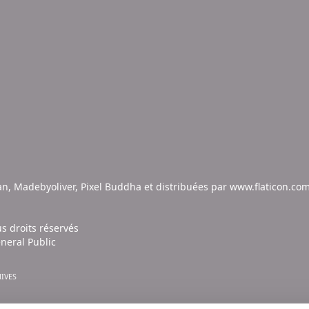
an
,
Madebyoliver
,
Pixel Buddha
et distribuées par
www.flaticon.co
s droits réservés
eral Public
IVES