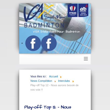
VGA Stella Saint-Maur Badminton
≡
Vous êtes ici :
Accueil
News Compétition
Interclubs
Play-off Top 12 - Nous aurons besoin de
vos voix !!
Play-off Top 12 - Nous