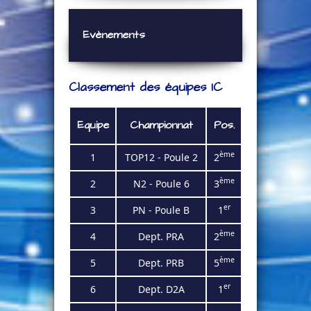
Evènements
Classement des équipes IC
Equipe
Championnat
Pos.
ème
1
TOP12 - Poule 2
2
ème
2
N2 - Poule 6
3
er
3
PN - Poule B
1
ème
4
Dept. PRA
2
ème
5
Dept. PRB
5
er
6
Dept. D2A
1