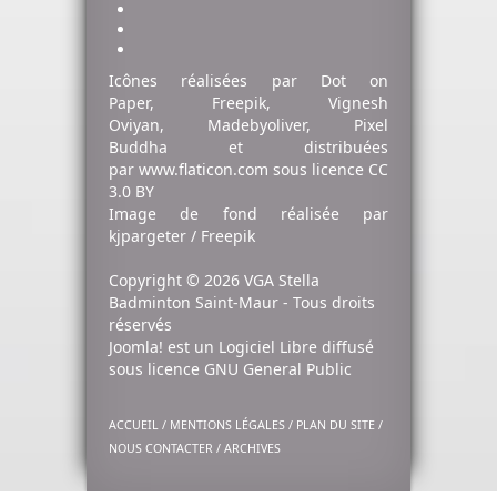
Icônes réalisées par
Dot on
Paper
,
Freepik
,
Vignesh
Oviyan
,
Madebyoliver
,
Pixel
Buddha
et distribuées
par
www.flaticon.com
sous licence
CC
3.0 BY
Image de fond
réalisée par
kjpargeter / Freepik
Copyright © 2026 VGA Stella
Badminton Saint-Maur - Tous droits
réservés
Joomla!
est un Logiciel Libre diffusé
sous licence
GNU General Public
ACCUEIL
/
MENTIONS LÉGALES
/
PLAN DU SITE
/
NOUS CONTACTER
/
ARCHIVES