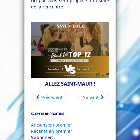
Un pot vous sera proposé à la suite
de la rencontre !
ALLEZ SAINT-MAUR !
Précédent
Suivant
Commentaires
Anciens en premier
Récents en premier
S'abonner: