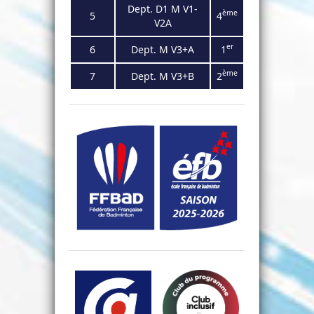
Dept. D1 M V1-
ème
5
4
V2A
er
6
Dept. M V3+A
1
ème
7
Dept. M V3+B
2