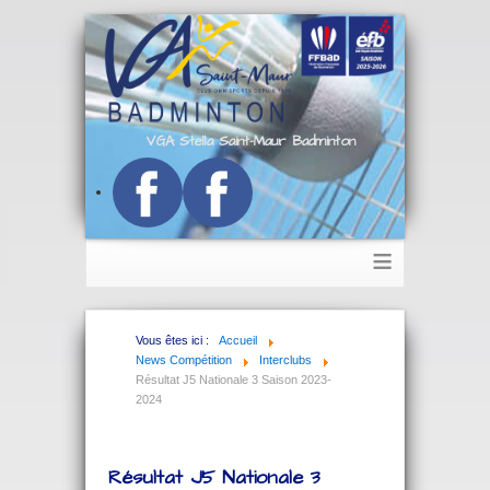
VGA Stella Saint-Maur Badminton
≡
Vous êtes ici :
Accueil
News Compétition
Interclubs
Résultat J5 Nationale 3 Saison 2023-
2024
Résultat J5 Nationale 3