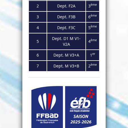
ème
2
Dept. F2
A
3
ème
3
Dept. F3
B
6
ème
4
Dept.
F3C
5
Dept. D1 M V1-
ème
5
4
V2A
er
6
Dept. M V3+A
1
ème
7
Dept. M V3+B
2