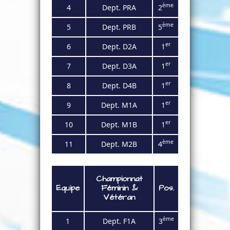
ème
4
Dept. PRA
2
ème
5
Dept. PRB
5
er
6
Dept. D2A
1
er
7
Dept. D3A
1
er
8
Dept. D4B
1
er
9
Dept. M1A
1
er
10
Dept. M1B
1
ème
11
Dept. M2B
4
Championnat
Equipe
Féminin
&
Pos.
Vétéran
ème
1
Dept. F1
A
3