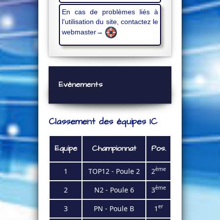
En cas de problèmes liés à
l'utilisation du site, contactez le
webmaster→
Evènements
Classement des équipes IC
Equipe
Championnat
Pos.
ème
1
TOP12 - Poule 2
2
ème
2
N2 - Poule 6
3
er
3
PN - Poule B
1